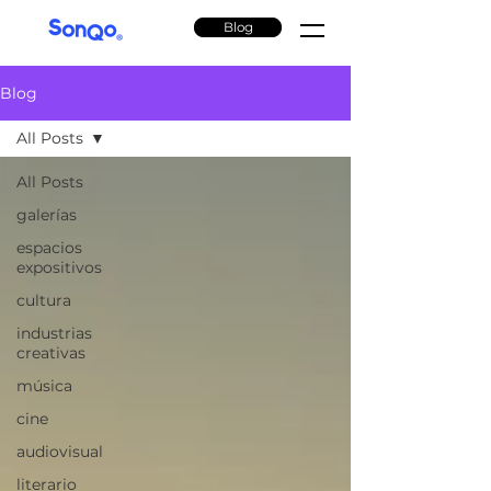
Blog
Blog
All Posts
All Posts
galerías
espacios
expositivos
cultura
industrias
creativas
música
cine
audiovisual
literario