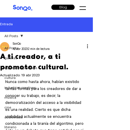
Blog
Entrada
All Posts
SonQo
All Posts
12 abr 2023
2 min de lectura
A ti creador, a ti
galerías
promotor cultural.
espacios expositivos
Actualizado:
19 abr 2023
cultura
Nunca como hasta ahora, habían existido 
industrias creativas
tantas formas para los creadores de dar a 
conocer su trabajo, es decir, la 
música
democratización del acceso a la visibilidad 
cine
es una realidad. Cierto es que dicha 
visibilidad actualmente se encuentra 
audiovisual
condicionada a la tiranía del algoritmo, pero 
literario