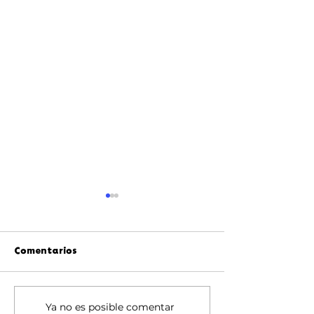
Comentarios
La IA y la propiedad
Festivales de m
Ya no es posible comentar