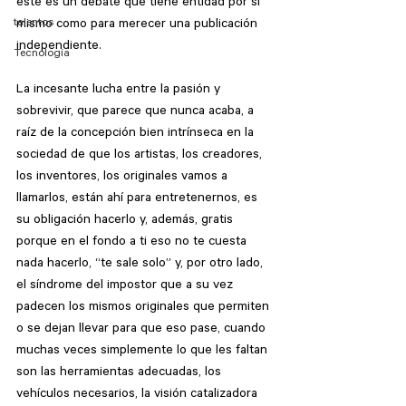
éste es un debate que tiene entidad por sí 
talentos
mismo como para merecer una publicación 
independiente.
Tecnología
La incesante lucha entre la pasión y 
sobrevivir, que parece que nunca acaba, a 
raíz de la concepción bien intrínseca en la 
sociedad de que los artistas, los creadores, 
los inventores, los originales vamos a 
llamarlos, están ahí para entretenernos, es 
su obligación hacerlo y, además, gratis 
porque en el fondo a ti eso no te cuesta 
nada hacerlo, “te sale solo” y, por otro lado, 
el síndrome del impostor que a su vez 
padecen los mismos originales que permiten 
o se dejan llevar para que eso pase, cuando 
muchas veces simplemente lo que les faltan 
son las herramientas adecuadas, los 
vehículos necesarios, la visión catalizadora 